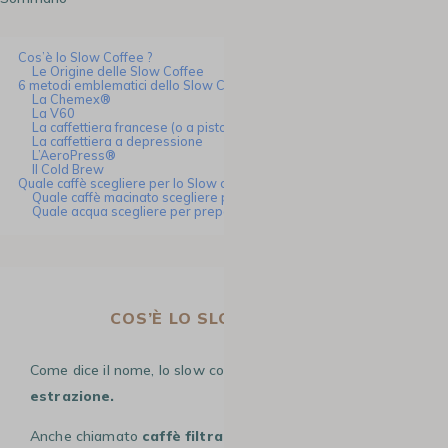
Cos’è lo Slow Coffee ?
Le Origine delle Slow Coffee
6 metodi emblematici dello Slow Coffee
La Chemex®
La V60
La caffettiera francese (o a pistone)
La caffettiera a depressione
L’AeroPress®
Il Cold Brew
Quale caffè scegliere per lo Slow coffee?
Quale caffè macinato scegliere per lo slow coffee?
Quale acqua scegliere per preparare un caffè slow coffee?
COS’È LO SLOW COFFEE ?
Come dice il nome, lo slow coffee è un
metodo lento di
estrazione.
Anche chiamato
caffè filtrato,
si prepara seguendo il