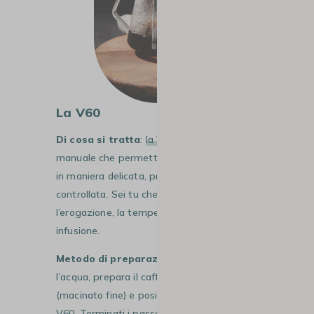
La V60
Di cosa si tratta
:
la
V60
è una caffettiera
manuale che permette di estrarre il caffè
in maniera delicata, progressiva e
controllata. Sei tu che controlli
l’erogazione, la temperatura e il tempo di
infusione.
Metodo di preparazione
: fai riscaldare
l’acqua, prepara il caffè macinato
(macinato fine) e posiziona il filtro nella
V60. Terminati i passaggi precedenti,