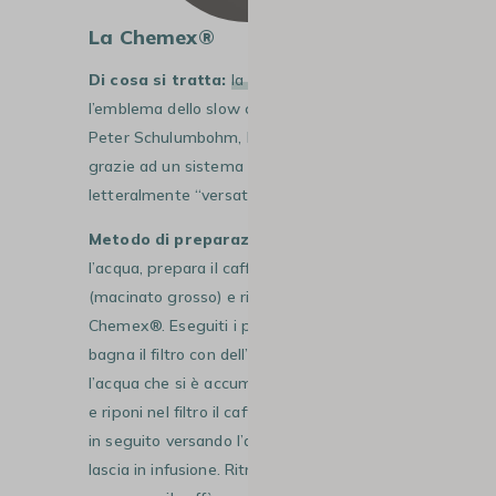
La Chemex®
Di cosa si tratta:
la
Chemex®
è
l’emblema dello slow coffee. Inventata da
Peter Schulumbohm, la Chemex® funziona
grazie ad un sistema di “pour-over”,
letteralmente “versato sopra”.
Metodo di preparazione
: fai scaldare
l’acqua, prepara il caffè macinato
(macinato grosso) e riponi il filtro nella
Chemex®. Eseguiti i passaggi precedenti,
bagna il filtro con dell’acqua calda, getta
l’acqua che si è accumulata nel recipiente
e riponi nel filtro il caffè macinato. Procedi
in seguito versando l’acqua in più volte e
lascia in infusione.
Ritrova tutti gli step per