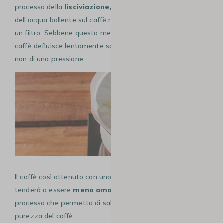
processo della
lisciviazione,
che consiste nel versare
dell’acqua bollente sul caffè macinato riposto all’interno di
un filtro. Sebbene questo metodo richieda più tempo, il
caffè defluisce lentamente sotto l’effetto della gravità e
non di una pressione.
Il caffè così ottenuto con uno dei metodi di slow coffee
tenderà a essere
meno amaro:
si dice infatti che sia il
processo che permetta di salvaguardare al meglio la
purezza del caffè.