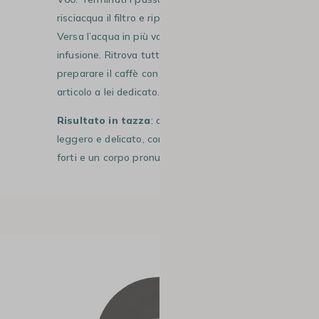
risciacqua il filtro e riponi il caffè macinato.
Versa l’acqua in più volte e lascia in
infusione.
Ritrova tutti gli step per
preparare il caffè con una V60 nel nostro
articolo a lei dedicato.
Risultato in tazza
: otterrai un caffè
leggero e delicato, con note aromatiche
forti e un corpo pronunciato.
#3