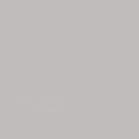
GUIDE
COS'È LO SLOW COFFEE ? QUALE
METODO SCEGLIERE?