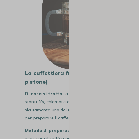
La caffettiera francese (o a
pistone)
Di cosa si tratta
: la
caffettiera a
stantuffo, chiamata anche
French Press
, è
sicuramente uno dei metodi più semplici
per preparare il caffè
filtro.
Metodo di preparazione
: riscalda l’acqua
e prepara il caffè macinato (macinato