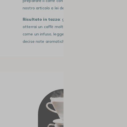
preparare il caffè con una Chemex® nel
nostro articolo a lei dedicato.
Risultato in tazza
: grazie alla Chemex®,
otterrai un caffè molto delicato, quasi
com
e un infuso, leg
gero in corpo e con
decise note aromatiche senza pari.
#2