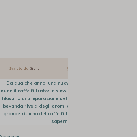
Scritto da
Giulia
6 min
6 Giu 2024
Da qualche anno, una nuova tendenza ha riportato in
auge il caffè filtrato: lo slow coffee. Si tratta di una nuova
filosofia di preparazione del caffè. Infuso con pazienza, la
bevanda rivela degli aromi che rimanevano nascosti: è il
grande ritorno del caffè filtrato. Continua a leggere per
saperne di più.
Sommario