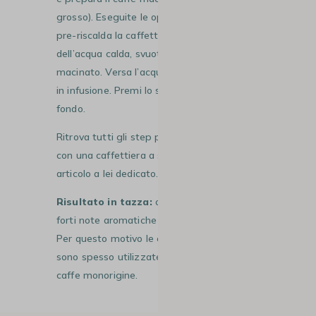
grosso). Eseguite le operazioni precedenti,
pre-riscalda la caffettiera a pistone con
dell’acqua calda, svuotala e versaci il caffè
macinato. Versa l’acqua in più volte e lascia
in infusione. Premi lo stantuffo fino in
fondo.
Ritrova tutti gli step per preparare il caffè
con una caffettiera a stantuffo
nel nostro
articolo a lei dedicato
.
Risultato in tazza:
otterrai un caffè con
forti note aromatiche e più consistente.
Per questo motivo le caffettiere
a pistone
son
o spesso utilizzate per degustare
i
caffe monorigine.