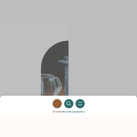
#5
STORE
RICERCA
MENU
L’AeroPress®