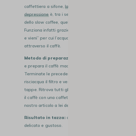
caffettiera a sifone,
la caffettiera a
depressione
è, tra i sei metodi emblematici
dello slow coffee, quello più originale.
Funziona infatti grazie a un sistema di “va
e vieni” per cui l’acqua passa due volte
attraverso il caffè.
Metodo di preparazione
: riscalda l’acqua
e prepara il caffè macinato (macinato fine).
Terminate le precedenti operazioni,
risciacqua il filtro e versa l’acqua in più
tappe. Ritrova tutti gli step per preparare
il caffè con una caffettiera a sifone
nel
nostro articolo a lei dedicato.
Risultato in tazza:
otterrai un caffè
delicato e gustoso.