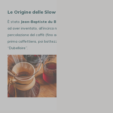
Le Origine delle Slow Coffee
È stato
Jean-Baptiste du Belloy,
arcivescovo di Parigi,
ad aver inventato, all’incirca nel 1800, il sistema di
percolazione del caffè (fino ad allora infuso) e anche la
prima caffettiera, poi battezzata in suo nome
“Dubelloire”.