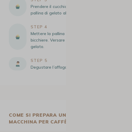
Prendere il cucchiaio e formare una bella
pallina di gelato alla vaniglia.
STEP 4
Mettere la pallina di gelato alla vaniglia nel
bicchiere. Versare il caffè caldo sulla pallina di
gelato.
STEP 5
Degustare l’affogato appena fatto!
COME SI PREPARA UN AFFOGATO CON UNA
MACCHINA PER CAFFÈ IN GRANI MANUALE?