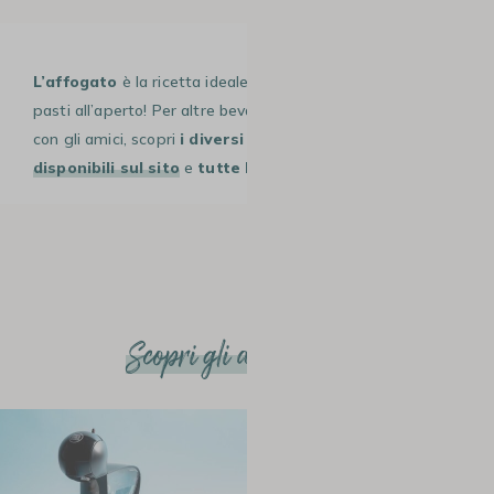
L’affogato
è la ricetta ideale per le giornate di sole e i
pasti all’aperto! Per altre bevande da preparare a casa o
con gli amici, scopri
i diversi tipi di
caffè solubile
disponibili sul sito
e
tutte le nostre ricette.
Scopri gli altri articoli