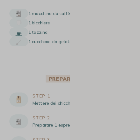
1 macchina da caffè in grani automatica
1 bicchiere
1 tazzina
1 cucchiaio da gelato o un cucchiaio da tavola
PREPARAZIONE
STEP 1
Mettere dei chicchi di caffè nel macinacaffè.
STEP 2
Preparare 1 espresso.
STEP 3