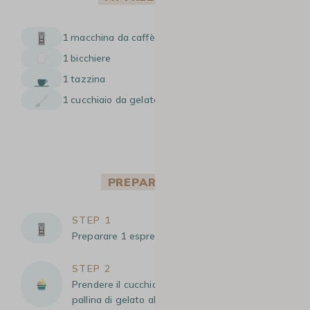
1 macchina da caffè a capsule
1 bicchiere
1 tazzina
1 cucchiaio da gelato o un cucchiaio da tavola
PREPARAZIONE
STEP 1
Preparare 1 espresso.
STEP 2
Prendere il cucchiaio e formare una bella
pallina di gelato alla vaniglia.