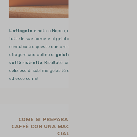
L’affogato
è nato a Napoli, città affezionata al caffè in
tutte le sue forme e al gelato in tutti i suoi gusti. Dal
connubio tra queste due prelibatezze, nasce l’idea di
affogare una pallina di
gelato
, in una fumante tazza di
caffè ristretto
. Risultato: un matrimonio gustoso e
delizioso di sublime golosità al caffè. Provare per credere
ed ecco come!
COME SI PREPARA UN AFFOGATO AL
CAFFÈ CON UNA MACCHINA A CAPSULE O
CIALDE?