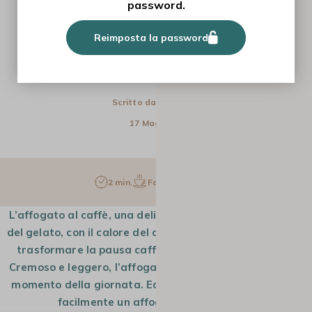
password.
RICETTE
Reimposta la password
LA RICETTA DELL'AFFOGATO AL
CAFFÈ
Scritto da
Antonella
17 Mag 2024
2 min.
Facile
1 pers.
L’affogato al caffè, una delizia che unisce la freschezza
del gelato, con il calore del caffè. Una ricetta golosa per
trasformare la pausa caffè in un break rinfrescante.
Cremoso e leggero, l’affogato si apprezza in qualunque
momento della giornata. Ecco la ricetta per realizzare
facilmente un affogato fatto in casa.