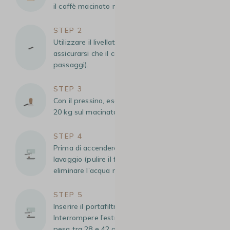
il caffè macinato nel portafiltro con le mani.
STEP 2
Utilizzare il livellatore di macinatura per
assicurarsi che il caffè sia uniforme (fare 2 o 3
passaggi).
STEP 3
Con il pressino, esercitare una pressione di 15-
20 kg sul macinato per compattarlo.
STEP 4
Prima di accendere il percolatore, eseguire un
lavaggio (pulire il filtro dai fondi rimasti e
eliminare l’acqua residua).
STEP 5
Inserire il portafiltro e avviare l’estrazione.
Interrompere l’estrazione quando la bevanda
pesa tra 28 e 42 g.