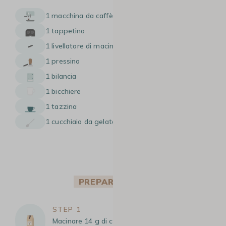
1 macchina da caffè manuale
1 tappetino
1 livellatore di macinatura
1 pressino
1 bilancia
1 bicchiere
1 tazzina
1 cucchiaio da gelato o un cucchiaio da tavola
PREPARAZIONE
STEP 1
Macinare 14 g di caffè. Distribuire e uniformare