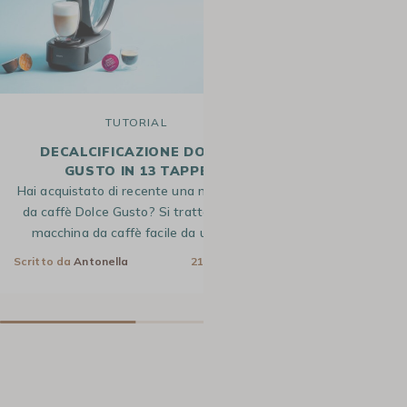
TUTORIAL
A
DECALCIFICAZIONE DOLCE
ARABICA O
GUSTO IN 13 TAPPE
DIFFE
Hai acquistato di recente una macchina
L’arabica e la
da caffè Dolce Gusto? Si tratta di una
varietà di caffè 
macchina da caffè facile da usare…
conosciamo t
Scritto da
Antonella
21 Mag 2024
Scritto da
Antonel