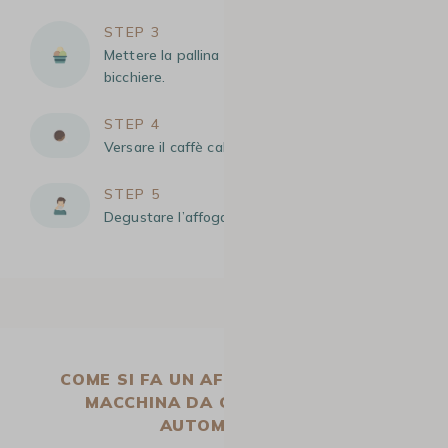
STEP 3
Mettere la pallina di gelato alla vaniglia nel
bicchiere.
STEP 4
Versare il caffè caldo sulla pallina di gelato.
STEP 5
Degustare l’affogato appena fatto!
COME SI FA UN AFFOGATO CON UNA
MACCHINA DA CAFFÈ IN GRANI
AUTOMATICA?