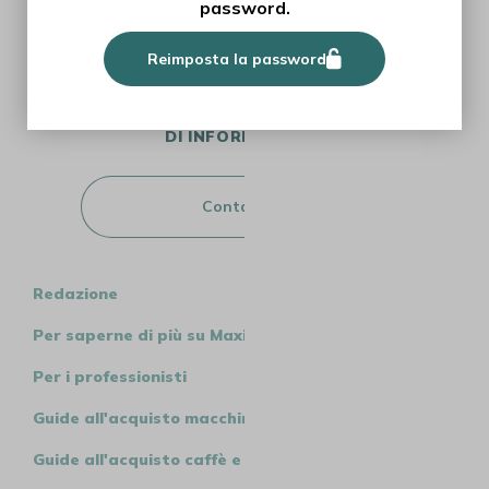
password.
Iscriviti
Reimposta la password
Hai bisogno
DI INFORMAZIONI?
Contattaci
Redazione
Per saperne di più su MaxiCoffee
Per i professionisti
Guide all'acquisto macchine
Guide all'acquisto caffè e tè