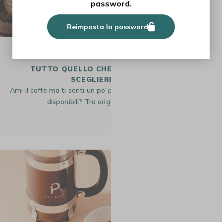
password.
Reimposta la password
GUIDE
TUTTO QUELLO CHE C'È DA SAPERE PER
SCEGLIERE IL CAFFÈ
Ami il caffè ma ti senti un po’ perso davanti a tutte le opzioni
disponibili? Tra origini, varietà, livelli di…
3 Apr 2026