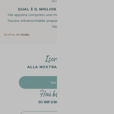
GUIDE
QUAL È IL MIGLIOR CAFFÈ PER MOKA ?
Hai appena comprato una moka e vuoi goderti tutto il suo
fascino intramontabile preparando un caffè ricco di aromi?
Vera…
Scritto da
Giulia
28 Ott 2025
Iscriviti
ALLA NOSTRA NEWSLETTER
Iscriviti
Hai bisogno
DI INFORMAZIONI?