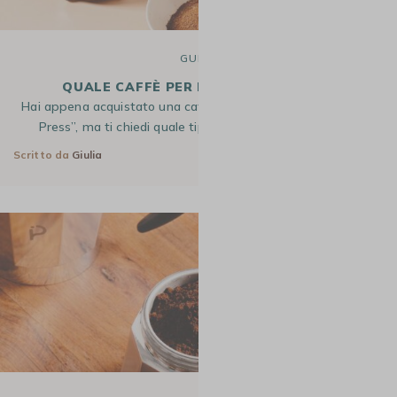
GUIDE
QUALE CAFFÈ PER LA FRENCH PRESS?
Hai appena acquistato una caffettiera a stantuffo o “French
Press”, ma ti chiedi quale tipo di caffè sia più adatto?…
Scritto da
Giulia
22 Dic 2025