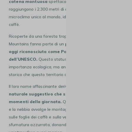
catena montuosa
spettacolare vanta cime che
raggiungono i 2.300 metri di altitudine, creando un
microclima unico al mondo, ideale per la coltivazione del
caffè.
Ricoperte da una foresta tropicale lussureggiante, le Blue
Mountains fanno parte di un
parco nazionale protetto,
oggi riconosciuto come Patrimonio mondiale
dell’UNESCO.
Questo status conferma non solo la loro
importanza ecologica, ma anche il valore culturale e
storico che questo territorio custodisce.
Il loro nome affascinante deriva da un
fenomeno
naturale suggestivo che si manifesta in particolari
momenti della giornata.
Quando il clima diventa fresco
e la nebbia avvolge le montagne, la luce del sole riflessa
sulle foglie dei caffè e sulla vegetazione crea una
sfumatura azzurrata, donando all’intero paesaggio