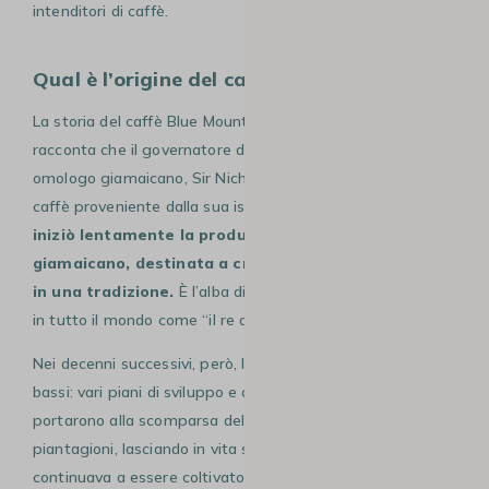
intenditori di caffè.
Qual è l’origine del caffè Blue Mountain?
La storia del caffè Blue Mountain risale al
XVIII secolo
. Si
racconta che il governatore della Martinica regalò al suo
omologo giamaicano, Sir Nicholas Lawe, una pianta di
caffè proveniente dalla sua isola. Da quel singolo arbusto
iniziò lentamente la produzione del caffè
giamaicano, destinata a crescere e a trasformarsi
in una tradizione.
È l’alba di quello che oggi è conosciuto
in tutto il mondo come “il re dei caffè”.
Nei decenni successivi, però, la coltivazione subì alti e
bassi: vari piani di sviluppo e cambiamenti del territorio
portarono alla scomparsa della maggior parte delle
piantagioni, lasciando in vita solo poche aree dove il caffè
continuava a essere coltivato.