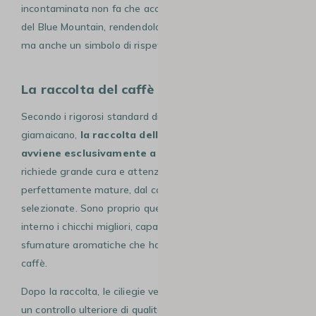
incontaminata non fa che accrescere il fascino e la rarità
del Blue Mountain, rendendolo non solo un caffè di lusso,
ma anche un simbolo di rispetto per l’ambiente.
La raccolta del caffè Blue Mountain
Secondo i rigorosi standard di qualità del caffè
giamaicano,
la raccolta delle ciliegie di Blue Mountain
avviene esclusivamente a mano.
Questo processo
richiede grande cura e attenzione, perché solo le ciliegie
perfettamente mature, dal colore rosso intenso, vengono
selezionate. Sono proprio queste che racchiudono al loro
interno i chicchi migliori, capaci di sprigionare tutte le
sfumature aromatiche che hanno reso celebre questo
caffè.
Dopo la raccolta, le ciliegie vengono immerse in acqua per
un controllo ulteriore di qualità. Questo passaggio