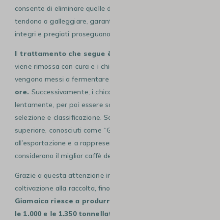
consente di eliminare quelle danneggiate o immature, che
tendono a galleggiare, garantendo che solo i frutti più
integri e pregiati proseguano la lavorazione.
Il
trattamento che segue è detto lavato:
la polpa
viene rimossa con cura e i chicchi, liberati dal frutto,
vengono messi a fermentare e mescolati per
diverse
ore.
Successivamente, i chicchi vengono fatti essiccare
lentamente, per poi essere sottoposti a un’accurata
selezione e classificazione. Solo i chicchi di qualità
superiore, conosciuti come “Grade 1”, sono destinati
all’esportazione e a rappresentare quello che molti
considerano il miglior caffè del mondo.
Grazie a questa attenzione in ogni fase – dalla
coltivazione alla raccolta, fino alla lavorazione finale –
la
Giamaica riesce a produrre ogni anno soltanto tra
le 1.000 e le 1.350 tonnellate di caffè Blue Mountain.