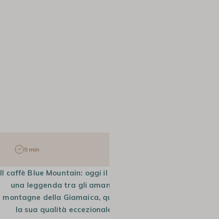
9 min
14 Nov 2025
Il caffè Blue Mountain: oggi il suo nome risuona quasi come
una leggenda tra gli amanti del caffè. Prodotto nelle
montagne della Giamaica, questa varietà è rinomata per
la sua qualità eccezionale. Certificato, controllato,