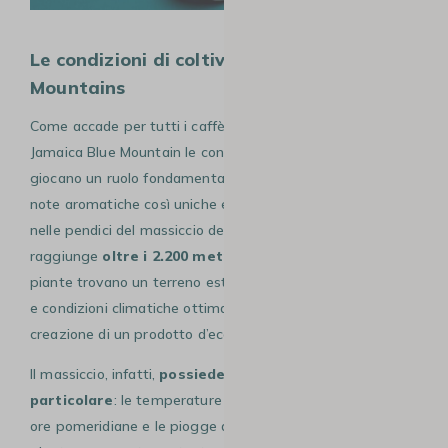
Le condizioni di coltivazione nelle Blue
Mountains
Come accade per tutti i caffè di alta qualità, anche per il
Jamaica Blue Mountain le condizioni di coltivazione
giocano un ruolo fondamentale nella definizione delle sue
note aromatiche così uniche e raffinate. I caffè crescono
nelle pendici del massiccio delle Montagne Blu, che
raggiunge
oltre i 2.200 metri di altitudine
. Qui le
piante trovano un terreno estremamente ricco di minerali
e condizioni climatiche ottimali che contribuiscono alla
creazione di un prodotto d’eccellenza.
Il massiccio, infatti,
possiede un microclima
particolare
: le temperature sono più fresche durante le
ore pomeridiane e le piogge abbondanti assicurano alle