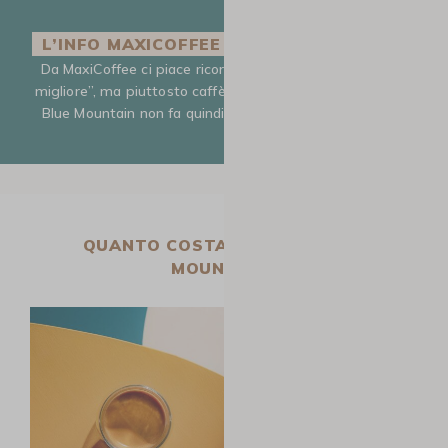
L’INFO MAXICOFFEE PER ANDARE OLTRE
Da MaxiCoffee ci piace ricordare che non esiste il “caffè
migliore”, ma piuttosto caffè adatti ai gusti di ciascuno. Il
Blue Mountain non fa quindi eccezione a questa regola.
QUANTO COSTA IL CAFFÈ BLUE
MOUNTAIN?