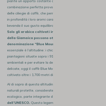
piante un apporto costante di umidità. Questa
combinazione perfetta provoca una maturazione lenta
delle ciliegie di caffè, che permette ai chicchi di sviluppare
in profondità i loro aromi caratteristici, donando alla
bevanda il suo gusto equilibrato e raffinato.
Solo gli arabica coltivati in precise aree montuose
della Giamaica possono ottenere la prestigiosa
denominazione “Blue Mountain”.
Un altro requisito
essenziale è l’altitudine: i chicchi devono provenire da
piantagioni situate sopra i 910 metri. Tuttavia, per ragioni
ambientali e per evitare la deforestazione delle zone più
delicate, oggi il caffè Blue Mountain non viene più
coltivato oltre i 1.700 metri di quota.
Al di sopra di questa altitudine, infatti, si estendono aree
naturali protette, considerate un vero e proprio tesoro
ecologico, parte integrante del
Patrimonio mondiale
dell’UNESCO.
Questo legame con la natura