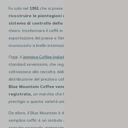
Fu solo nel
1951
che si prese una decisione fondamentale:
ricostruire le piantagioni e introdurre un rigoroso
sistema di controllo della qualità.
L’obiettivo era
chiaro: trasformare il caffè in una delle principali risorse di
esportazione del paese e farne un prodotto di eccellenza
riconosciuto a livello internazionale.
Oggi, il
Jamaica Coffee Industry Board
garantisce
standard severissimi, che regolano ogni fase: dalla
coltivazione alla raccolta, dalla lavorazione fino alla
distribuzione del prezioso caffè.
Nel 1973 l’appellazione
Blue Mountain Coffee venne ufficialmente
registrata,
un marchio che ha dato nuova forza e
prestigio a questa varietà unica.
Da allora, il Blue Mountain è diventato molto più di un
semplice caffè: è un simbolo di tradizione, qualità e
orgoglio nazionale giamaicano, capace di conquistare