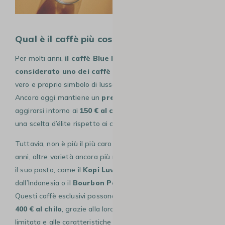
Qual è il caffè più costoso al mondo?
Per molti anni,
il caffè Blue Mountain è stato
considerato uno dei caffè più costosi al mondo,
un
vero e proprio simbolo di lusso per gli appassionati.
Ancora oggi mantiene un
prezzo elevato
, che può
aggirarsi intorno ai
150 € al chilo
, rendendolo comunque
una scelta d’élite rispetto ai caffè più comuni.
Tuttavia, non è più il più caro sul mercato. Negli ultimi
anni, altre varietà ancora più rare e ricercate hanno preso
il suo posto, come il
Kopi Luwak
proveniente
dall’Indonesia o il
Bourbon Pointu
dell’isola di La Réunion.
Questi caffè esclusivi possono raggiungere e superare i
400 € al chilo
, grazie alla loro produzione estremamente
limitata e alle caratteristiche organolettiche uniche che li