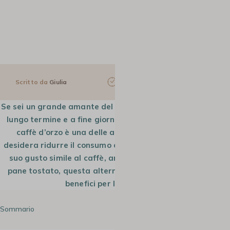
Scritto da
Giulia
10 min
12 Gen 2026
Se sei un grande amante del caffè, ma temi i suoi effetti a
lungo termine e a fine giornata, abbiamo la soluzione. Il
caffè d’orzo è una delle alternative al caffè per chi
desidera ridurre il consumo di caffeina. Apprezzato per il
suo gusto simile al caffè, arricchito da leggere note di
pane tostato, questa alternativa offre anche numerosi
benefici per la tua salute.
Sommario