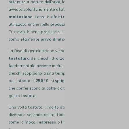
ottenuto a partire dall’orzo, la cui germinazione viene
avviata volontariamente attraverso un processo chiamato
maltazione
. L’orzo è infatti una cereale ampiamente
utilizzata anche nella produzione della birra e del whisky.
Tuttavia, è bene precisarlo: il caffè d’orzo è
completamente
privo di alcol
.
La fase di germinazione viene interrotta grazie alla
tostatura
dei chicchi di orzo. Questo passaggio
fondamentale avviene in due fasi distinte: inizialmente i
chicchi scoppiano a una temperatura superiore ai
300 °C
,
poi, intorno ai
250 °C
, si sprigionano gli aromi caratteristici
che conferiscono al caffè d’orzo il suo profumo intenso e il
gusto tostato.
Una volta tostato, il malto d’orzo viene
macinato
in modo
diverso a seconda del metodo di estrazione desiderato,
come la moka, l’espresso o l’infusione. Per chi ha poco