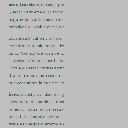
orzo tostato
e, di conseguenza, è privo di caffeina.
Questo permette di gustarlo senza rischiare gli effetti
negativi del caffè tradizionale, come l’aumento della
pressione o i problemi nel prendere sonno.
L’assenza di caffeina offre un effetto energizzante senza
eccitazione, ideale per chi desidera sentirsi attivo senza la
tipica “scarica” nervosa del caffè. Tuttavia, non si otterrà
lo stesso effetto di spinta immediata del caffè mattutino.
Grazie a questa caratteristica, non dovrai più preoccuparti
di bere una bevanda calda nel pomeriggio: il caffè d’orzo si
può consumare in qualsiasi momento della giornata.
È sicuro anche per donne in gravidanza e può essere
consumato dai bambini, rendendolo adatto a tutta la
famiglia. Inoltre, è interessante per gli sportivi, perché il
malt d’orzo tostato conferisce un gusto naturalmente
dolce e un leggero effetto energizzante, senza caffeina.