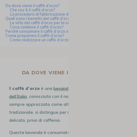
Da dove viene il caffè d’orzo?
Che cos’è il caffè d’orzo?
La procedura di fabbricazione del caffè d’orzo
Quali sono i benefici del caffè d’orzo?
Le virtù del caffè d’orzo per la salute
Cosa contiene il caffè d’orzo?
Perché consumare il caffè d’orzo invece del caffè classico?
Come preparare il caffè d’orzo?
Come realizzare un caffè d’orzo formato espresso?
DA DOVE VIENE IL CAFFÈ D’ORZO?
Il
caffè d’orzo
è una
bevanda popolare originaria
dell’Italia
, conosciuta con il nome di
“Caffè d’Orzo”
. Da
sempre apprezzata come alternativa naturale al caffè
tradizionale, si distingue per il suo sapore tostato e
delicato, privo di caffeina.
Questa bevanda è consumata anche in molte altre parti