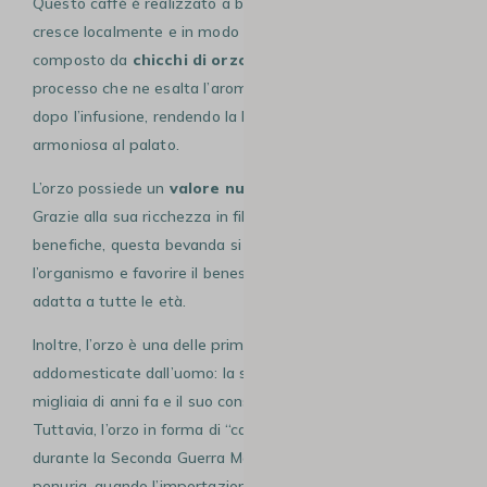
Questo caffè è realizzato a base di orzo, un cereale che
cresce localmente e in modo naturale. Più precisamente, è
composto da
chicchi di orzo maltati e tostati,
un
processo che ne esalta l’aroma e facilita la degustazione
dopo l’infusione, rendendo la bevanda piacevole e
armoniosa al palato.
L’orzo possiede un
valore nutrizionale molto elevato
.
Grazie alla sua ricchezza in fibre, minerali e sostanze
benefiche, questa bevanda si rivela ideale per rafforzare
l’organismo e favorire il benessere generale, risultando
adatta a tutte le età.
Inoltre, l’orzo è una delle prime cereali ad essere state
addomesticate dall’uomo: la sua storia risale a diverse
migliaia di anni fa e il suo consumo è quindi antichissimo.
Tuttavia, l’orzo in forma di “caffè” si diffonde soprattutto
durante la Seconda Guerra Mondiale, in un periodo di forte
penuria, quando l’importazione di prodotti come il caffè