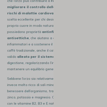
che l’orzo può contribuire a
ridurre il colesterolo
,
migliorare il controllo della glicemia e diminuire i
rischi di malattie cardiovascolari,
rendendolo una
scelta eccellente per chi desidera prendersi cura del
proprio cuore in modo naturale. Inoltre, i chicchi d’orzo
possiedono proprietà
antinfiammatorie e
antisettiche
, che aiutano a combattere piccoli stati
infiammatori e a sostenere il sistema immunitario. Come il
caffè tradizionale, anche il caffè d’orzo può essere un
valido
alleato per il sistema digestivo
, facilitando la
digestione, regolarizzando l’intestino e contribuendo a
mantenere un equilibrio generale dell’apparato digerente.
Sebbene l’orzo sia relativamente povero di proteine, è
invece molto ricco di sali minerali fondamentali per il
benessere dell’organismo, tra cui ferro, fosforo, calcio,
zinco, potassio e magnesio. Questi minerali, combinati
con le vitamine B2, B3 e E naturalmente presenti nell’orzo,