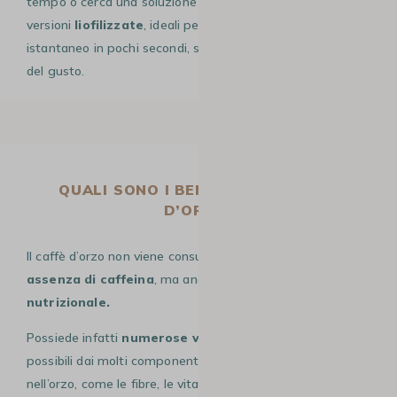
tempo o cerca una soluzione pratica, esistono anche
versioni
liofilizzate
, ideali per preparare un caffè d’orzo
istantaneo in pochi secondi, senza rinunciare al piacere
del gusto.
QUALI SONO I BENEFICI DEL CAFFÈ
D’ORZO?
Il caffè d’orzo non viene consumato solo per la sua
assenza di caffeina
, ma anche per la sua
ricchezza
nutrizionale.
Possiede infatti
numerose virtù benefiche
, rese
possibili dai molti componenti tipici dei cereali presenti
nell’orzo, come le fibre, le vitamine, i minerali e gli