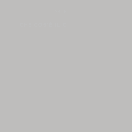
ARTICOLO
CHE COS’È IL CAFFÈ D’ORZO?