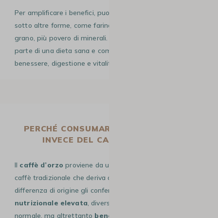
Per amplificare i benefici, puoi consumare anche l’orzo
sotto altre forme, come farina o fiocchi, in sostituzione del
grano, più povero di minerali. Così facendo, l’orzo diventa
parte di una dieta sana e completa, contribuendo a
benessere, digestione e vitalità quotidiana.
PERCHÉ CONSUMARE IL CAFFÈ D’ORZO
INVECE DEL CAFFÈ CLASSICO?
Il
caffè d’orzo
proviene da un
cereale
, a differenza del
caffè tradizionale che deriva da un frutto. Questa
differenza di origine gli conferisce una
qualità
nutrizionale elevata
, diversa da quella del caffè
normale, ma altrettanto
benefica per la tua salute
,