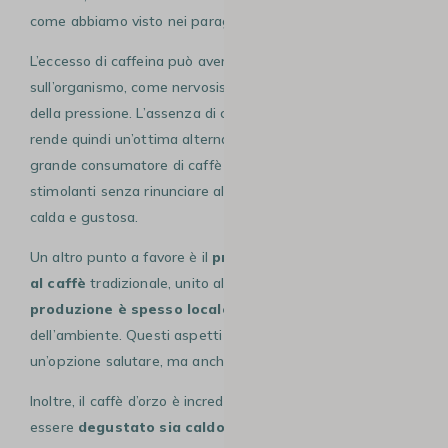
come abbiamo visto nei paragrafi precedenti.
L’eccesso di caffeina può avere effetti negativi
sull’organismo, come nervosismo, insonnia o aumento
della pressione. L’assenza di caffeina nel caffè d’orzo lo
rende quindi un’ottima alternativa, soprattutto se sei un
grande consumatore di caffè e vuoi ridurre l’apporto di
stimolanti senza rinunciare al piacere di una bevanda
calda e gustosa.
Un altro punto a favore è il
prezzo contenuto rispetto
al caffè
tradizionale, unito al fatto che la sua
produzione è spesso locale
, sostenibile e rispettosa
dell’ambiente. Questi aspetti lo rendono non solo
un’opzione salutare, ma anche pratica e conveniente.
Inoltre, il caffè d’orzo è incredibilmente versatile: può
essere
degustato sia caldo che freddo
, diventando