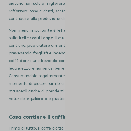
aiutano non solo a migliorare la digestione, ma anche a
rafforzare ossa e denti, sostenere la funzione muscolare e
contribuire alla produzione di energia quotidiana.
Non meno importante è l’effetto positivo del caffè d’orzo
sulla
bellezza di capelli e unghie
: grazie ai nutrienti che
contiene, può aiutare a mantenerli forti, lucenti e sani,
prevenendo fragilità e indebolimento. Questo rende il
caffè d’orzo una bevanda completa, che unisce gusto,
leggerezza e numerosi benefici per la salute.
Consumandolo regolarmente, non solo ti concedi un
momento di piacere simile a quello del caffè tradizionale,
ma scegli anche di prenderti cura del tuo corpo in modo
naturale, equilibrato e gustoso.
Cosa contiene il caffè d’orzo?
Prima di tutto, il caffè d’orzo contiene esclusivamente