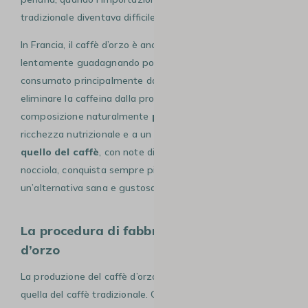
tradizionale diventava difficile e costosa.
In Francia, il caffè d’orzo è ancora poco conosciuto, ma sta
lentamente guadagnando popolarità. Oggi viene
consumato principalmente da chi desidera ridurre o
eliminare la caffeina dalla propria dieta. La sua
composizione naturalmente
priva di caffeina
, unita alla
ricchezza nutrizionale e a un
gusto unico, simile a
quello del caffè
, con note di pane tostato, caramello e
nocciola, conquista sempre più appassionati in cerca di
un’alternativa sana e gustosa.
La procedura di fabbricazione del caffè
d’orzo
La produzione del caffè d’orzo non è molto diversa da
quella del caffè tradizionale. Questo tipo di bevanda viene