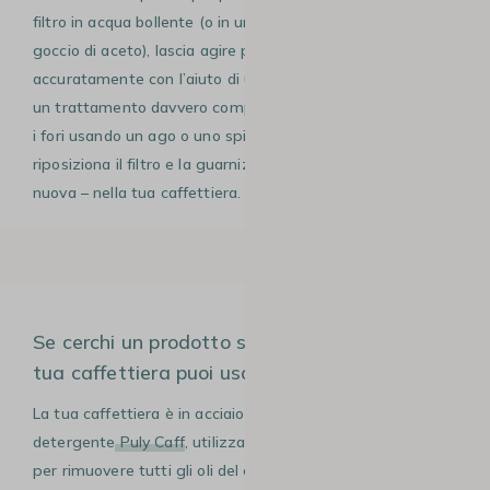
filtro in acqua bollente (o in una soluzione di acqua e un
goccio di aceto), lascia agire per circa un’ora, poi puliscilo
accuratamente con l’aiuto di uno spazzolino. Se vuoi fare
un trattamento davvero completo, puoi anche pulire tutti
i fori usando un ago o uno spillo. Quindi sciacqua e
riposiziona il filtro e la guarnizione – la vecchia o una
nuova – nella tua caffettiera.
Se cerchi un prodotto specifico per pulire la
tua caffettiera puoi usare Puly Caff
La tua caffettiera è in acciaio inox? Puoi usare il
detergente
Puly Caff
, utilizzato dai professionisti del caffè
per rimuovere tutti gli oli del caffè.