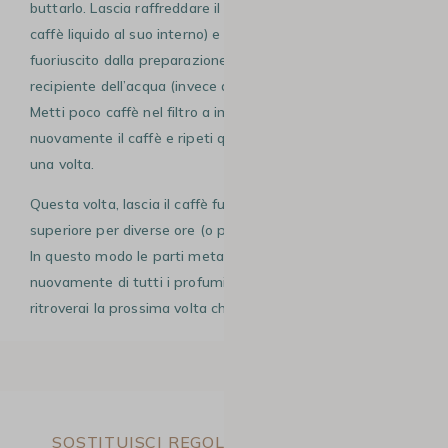
buttarlo. Lascia raffreddare il tutto (la macchinetta con il
caffè liquido al suo interno) e poi riutilizza il caffè
fuoriuscito dalla preparazione precedente, per riempire il
recipiente dell’acqua (invece di usare nuova acqua fresca).
Metti poco caffè nel filtro a imbuto, lascia fuoriuscire
nuovamente il caffè e ripeti questa operazione ancora
una volta.
Questa volta, lascia il caffè fuoriuscito nel recipiente
superiore per diverse ore (o per tutta una notte, se puoi).
In questo modo le parti metalliche si impegneranno
nuovamente di tutti i profumi e gli aromi del caffè che
ritroverai la prossima volta che usi la moka.
SOSTITUISCI REGOLARMENTE LE PARTI