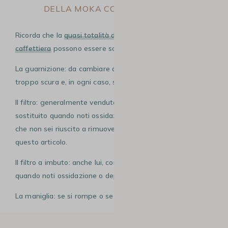
DELLA MOKA CON DEI RICAMBI
Ricorda che la
quasi totalità degli elementi di una
caffettiera
possono essere sostituiti:
La guarnizione: da cambiare quando vedi che diventa
troppo scura e, in ogni caso, se si frantuma o si sfalda.
Il filtro: generalmente venduto insieme alle guarnizioni, va
sostituito quando noti ossidazione o depositi di calcare
che non sei riuscito a rimuovere seguendo i consigli di
questo articolo.
Il filtro a imbuto: anche lui, come il filtro, va sostituito
quando noti ossidazione o depositi troppo importanti.
La maniglia: se si rompe o se si fonde.