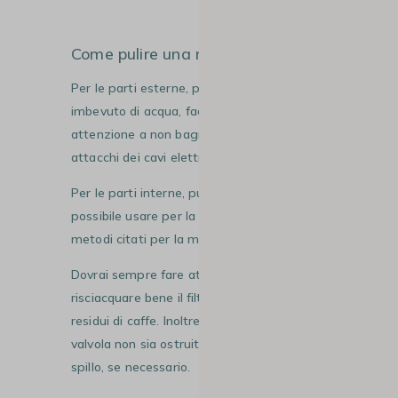
#3
Come pulire una moka elettrica
Per le parti esterne, puoi usare un panno
imbevuto di acqua, facendo sempre ben
attenzione a non bagnare la base e gli
attacchi dei cavi elettrici.
Per le parti interne, purtroppo, non è
possibile usare per la caffettiera elettrica i
metodi citati per la moka classica.
Dovrai sempre fare attenzione a
risciacquare bene il filtro e rimuovere tutti i
residui di caffe. Inoltre verifica che la
valvola non sia ostruita, aiutandoti con uno
spillo, se necessario.