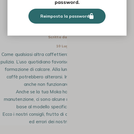
password.
TUTORIAL
Reimposta la password
COME PULIRE LA MOKA?
Scritto da
Antonella
10 Lug 2024
Come qualsiasi altra caffettiera, anche la moka richiede cure e
pulizia. L’uso quotidiano favorisce infatti il deposito di resti e la
formazione di calcare. Alla lunga, gli aromi e il gusto del tuo
caffè potrebbero alterarsi. In più, la caffettiera potrebbe
anche non funzionare più correttamente.
Anche se la tua Moka ha bisogno di una regolare
manutenzione, ci sono alcune regole di base da rispettare in
base al modello specifico della tua caffettiera.
Ecco i nostri consigli, frutto di anni di uso, esperienza, successi
ed errori dei nostri esperti del caffè!