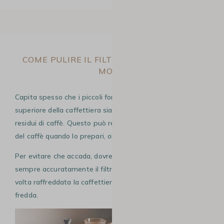
COME PULIRE IL FILTRO OSTRUITO DELLA
MOKA
Capita spesso che i piccoli fori del filtro della parte
superiore della caffettiera siano ostruiti da incrostazioni o
residui di caffè. Questo può rendere difficile la fuoriuscita
del caffè quando lo prepari, oltre ad alterarne il gusto.
Per evitare che accada, dovresti innanzitutto lavare
sempre accuratamente il filtro dopo ogni utilizzo – una
volta raffreddata la caffettiera – sotto un getto di acqua
fredda.