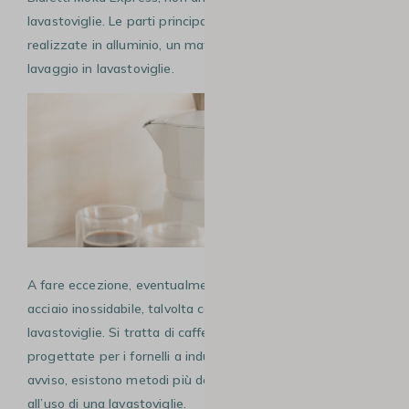
lavastoviglie. Le parti principali della moka sono infatti
realizzate in alluminio, un materiale non compatibile con il
lavaggio in lavastoviglie.
A fare eccezione, eventualmente, sono le caffettiere in
acciaio inossidabile, talvolta compatibili con la
lavastoviglie. Si tratta di caffettiere generalmente
progettate per i fornelli a induzione. Tuttavia, a nostro
avviso, esistono metodi più delicati, da preferire sempre
all’uso di una lavastoviglie.