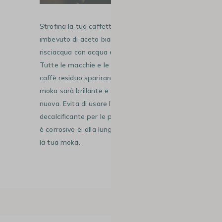
Strofina la tua caffettiera con un panno
imbevuto di aceto bianco da cucina,
risciacqua con acqua e lascia asciugare.
Tutte le macchie e le tracce di grasso o di
caffè residuo spariranno. In più, la tua
moka sarà brillante e splendente, come
nuova. Evita di usare l’aceto come
decalcificante per le parti interne in quanto
è corrosivo e, alla lunga, rischia di rovinare
la tua moka.