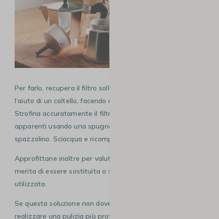
Per farlo, recupera il filtro sollevando la guarnizione con
l‘aiuto di un coltello, facendo attenzione a non rovinarla.
Strofina accuratamente il filtro per eliminare i residui
apparenti usando una spugna per lavare i piatti o uno
spazzolino. Sciacqua e ricomponi il tutto.
Approfittane inoltre per valutare se anche la
guarnizione
merita di essere sostituita o se, invece, può ancora essere
utilizzata.
Se questa soluzione non dovesse bastare, puoi anche
realizzare una pulizia più profonda e accurata. Immergi il