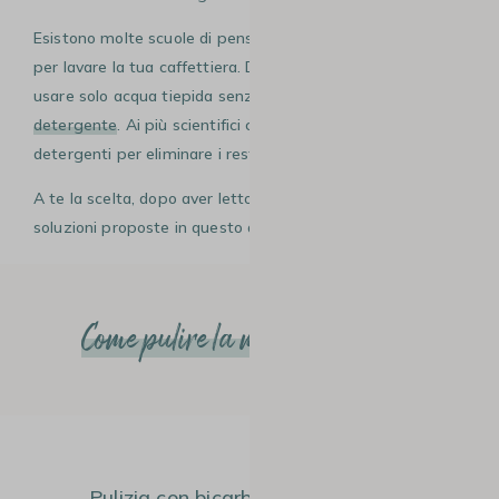
Esistono molte scuole di pensiero su cosa fare e non fare
per lavare la tua caffettiera. Dai puristi, che dicono di
usare solo acqua tiepida senza alcun
prodotto
detergente
. Ai più scientifici che consigliano invece l’uso di
detergenti per eliminare i resti di grasso e calcare.
A te la scelta, dopo aver letto i pro e i contro delle varie
soluzioni proposte in questo articolo.
Come pulire la moka in 3 tappe
#1
Pulizia con bicarbonato di sodio,