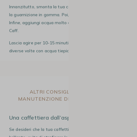
Innanzitutto, smonta la tua caffettiera mettendo da parte
la guarnizione in gomma. Poi, mettila in una bacinella.
Infine, aggiungi acqua molto calda e 1 bustina di Puly
Caff.
Lascia agire per 10-15 minuti al massimo. Risciacqua
diverse volte con acqua tiepida e fai asciugare.
ALTRI CONSIGLI UTILI PER LA
MANUTENZIONE DELLA CAFFETTIERA
Una caffettiera dall’aspetto vintage
Se desideri che la tua caffettiera resti splendente e