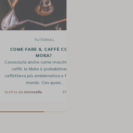
TUTORIAL
COME FARE IL CAFFÈ CON LA
QUAL È IL M
MOKA?
M
Conosciuta anche come macchinetta del
Hai appena comp
caffè, la Moka è probabilmente la
goderti tut
caffettiera più emblematica e famosa al
intramontabile
mondo. Con quasi…
ricco d
Scritto da
Antonella
27 Mag 2024
Scritto da
Giulia