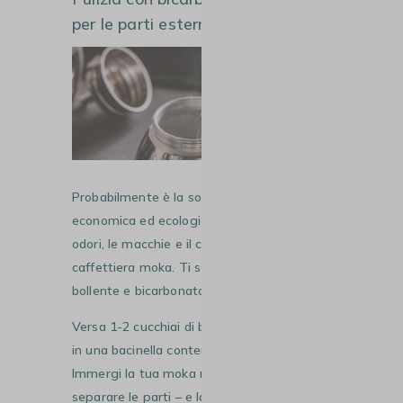
per le parti esterne
Probabilmente è la soluzione più
economica ed ecologica per rimuovere gli
odori, le macchie e il calcare dalla tua
caffettiera moka. Ti serviranno solo acqua
bollente e bicarbonato di sodio.
Versa 1-2 cucchiai di bicarbonato di sodio
in una bacinella contenente acqua bollente.
Immergi la tua moka nell’acqua – senza
separare le parti – e lascia agire per circa 1