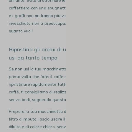
brillante, evita di strofinare le pareti esterne della
caffettiera con una spugnetta abrasiva: rischi di graffiarla
e i graffi non andranno più via. Se invece l’effetto
invecchiato non ti preoccupa, allora strofina la tua moka
quanto vuoi!
Ripristina gli aromi di una caffettiera che non
usi da tanto tempo
Se non usi la tua macchinetta per un lungo periodo, la
prima volta che farei il caffè non sarà buonissimo. Per
ripristinare rapidamente tutto il gusto e l’aroma del tuo
caffè, ti consigliamo di realizzare due o tre caffè ‘leggeri’
senza berli, seguendo questa procedura.
Prepara la tua macchinetta depositando poco caffè nel
filtro a imbuto, lascia uscire il caffè, che risulterà piuttosto
diluito e di colore chiaro, senza versarlo in una tazza, né