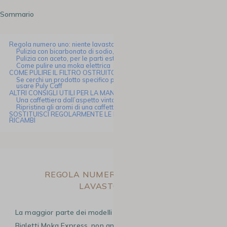
Sommario
Regola numero uno: niente lavastoviglie
Pulizia con bicarbonato di sodio, per le parti esterne
Pulizia con aceto, per le parti esterne
Come pulire una moka elettrica
COME PULIRE IL FILTRO OSTRUITO DELLA MOKA
Se cerchi un prodotto specifico per pulire la tua caffettiera puoi
usare Puly Caff
ALTRI CONSIGLI UTILI PER LA MANUTENZIONE DELLA CAFFETTIERA
Una caffettiera dall’aspetto vintage
Ripristina gli aromi di una caffettiera che non usi da tanto tempo
SOSTITUISCI REGOLARMENTE LE PARTI DELLA MOKA CON DEI
RICAMBI
REGOLA NUMERO UNO: NIENTE
LAVASTOVIGLIE
La maggior parte dei modelli di caffettiere, come la
Bialetti Moka Express, non andrebbero mai messe in